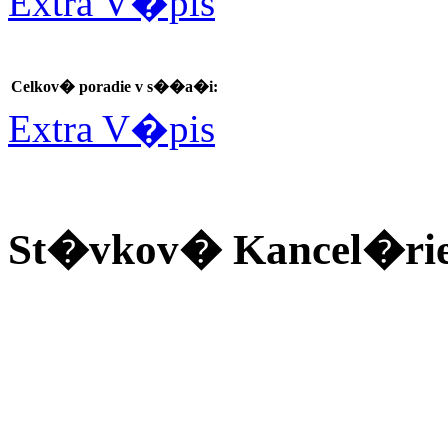
Extra V�pis
Celkov� poradie v s��a�i:
Extra V�pis
St�vkov� Kancel�ri