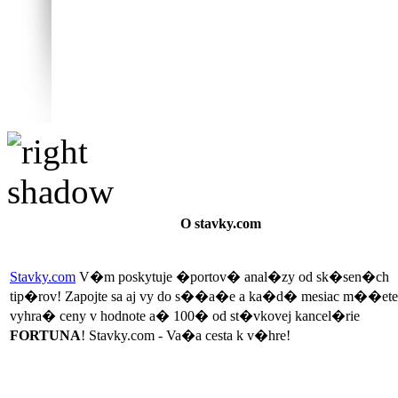
O stavky.com
Stavky.com
V�m poskytuje �portov� anal�zy od sk�sen�ch
tip�rov! Zapojte sa aj vy do s��a�e a ka�d� mesiac m��ete
vyhra� ceny v hodnote a� 100� od st�vkovej kancel�rie
FORTUNA
! Stavky.com - Va�a cesta k v�hre!