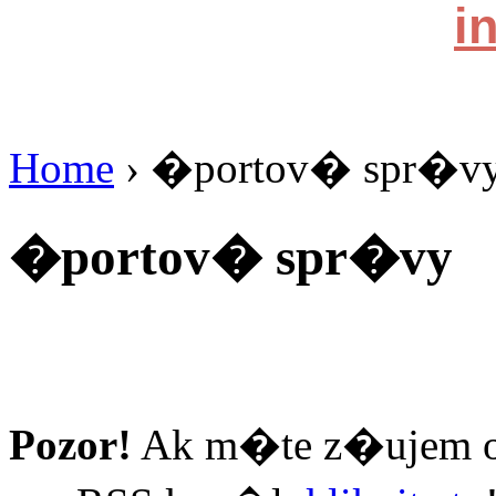
kontaktujte na
i
Home
› �portov� spr�v
�portov� spr�vy
Pozor!
Ak m�te z�ujem 