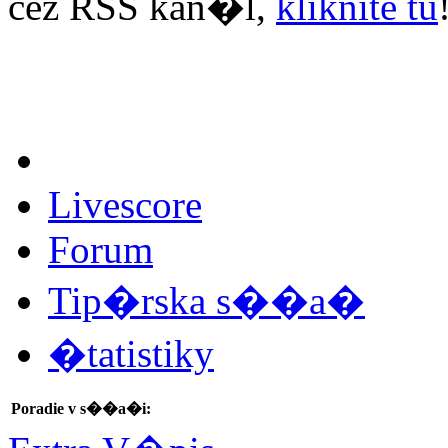
cez RSS kan�l,
kliknite tu
Livescore
Forum
Tip�rska s��a�
�tatistiky
Poradie v s��a�i: