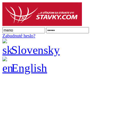
Zabudnuté heslo?
Slovensky
English
Doména na p
Pre viac informá